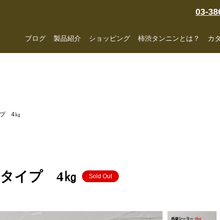
03-38
ブログ
製品紹介
ショッピング
柿渋タンニンとは？
カ
プ 4㎏
タイプ 4㎏
Sold Out