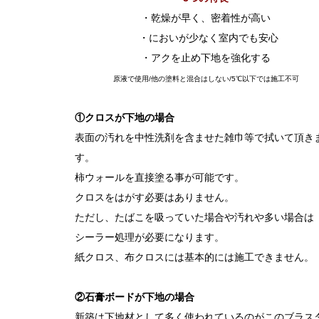
・乾燥が早く、密着性が高い
・においが少なく室内でも安心
・アクを止め下地を強化する
原液で使用/他の塗料と混合はしない/5℃以下では施工不可
①クロスが下地の場合
表面の汚れを中性洗剤を含ませた雑巾等で拭いて頂き
す。
柿ウォールを直接塗る事が可能です。
クロスをはがす必要はありません。
ただし、たばこを吸っていた場合や汚れや多い場合は
シーラー処理が必要になります。
紙クロス、布クロスには基本的には施工できません。
②石膏ボードが下地の場合
新築は下地材として多く使われているのがこのブラス