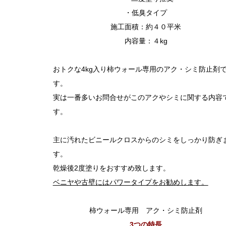
・低臭タイプ
施工面積：約４０平米
内容量：４
kg
おトクな
4kg
入り柿ウォール専用のアク・シミ防止剤
す。
実は一番多いお問合せがこのアクやシミに関する内容
す。
主に汚れたビニールクロスからのシミをしっかり防ぎ
す。
乾燥後
2
度塗りをおすすめ致します。
ベニヤや古壁にはパワータイプをお勧めします。
柿ウォール専用 アク・シミ防止剤
3つの特長