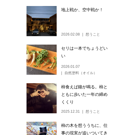
地上戦か、空中戦か！
2026.02.08
想うこと
セリは一本でちょうどい
い
2026.01.07
自然塗料（オイル）
柿食えば鐘が鳴る。柿と
ともに歩いた一年の締め
くくり
2025.12.31
想うこと
柿の木を想ううちに、仕
事の現実が追いついてき