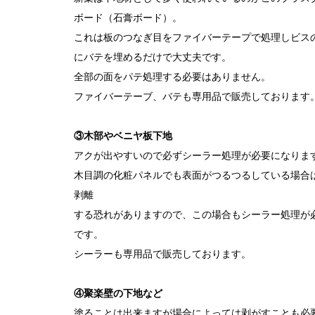
ボード（石膏ボード）。
これは板のつなぎ目をファイバーテープで処理しビス
にバテを埋めるだけで大丈夫です。
全部の面をパテ処理する必要はありません。
ファイバーテーブ、バテも専用品で販売しております
③木部やベニヤ板下地
アクが出やすいので必ずシーラー処理が必要になりま
木目調の化粧パネルでも表面がつるつるしている場合
剥離
する恐れがありますので、この場合もシーラー処理が
です。
シーラーも専用品で販売しております。
④聚楽壁の下地など
塗ることは出来ますが場合によっては剥がすことも必