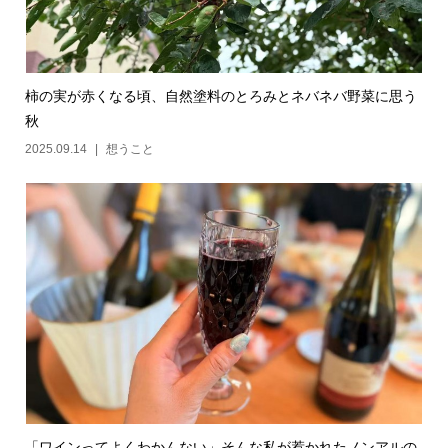
柿の実が赤くなる頃、自然塗料のとろみとネバネバ野菜に思う
秋
2025.09.14
想うこと
「ワインってよくわかんない」そんな私が惹かれたノンアルの