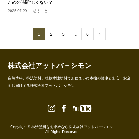
ための時間”じゃない？
2025.07.29
想うこと
1
2
3
…
8

株式会社アットパ－シモン
自然塗料、柿渋塗料、植物水性塗料でお住まいに本物の健康と安心・安全
をお届けする株式会社アットパ－シモン
Copyright ©
柿渋塗料をお求めなら株式会社アットパーシモン
.
All Rights Reserved.