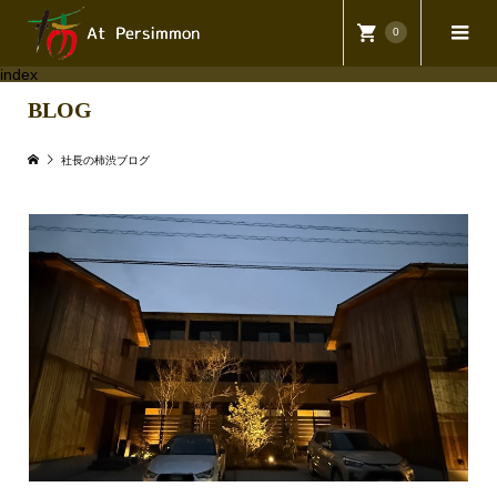
0
index
BLOG
社長の柿渋ブログ