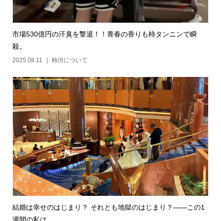
市場530億円の汗臭を撃退！！青春の香りも柿タンニンで瞬
殺。
2025.08.11
柿渋について
結婚は幸せのはじまり？ それとも地獄のはじまり？――この1
週間の私は…