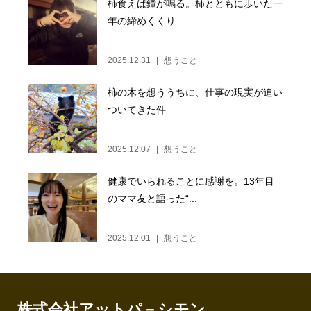
柿食えば鐘が鳴る。柿とともに歩いた一
年の締めくくり
2025.12.31
想うこと
柿の木を想ううちに、仕事の現実が追い
ついてきた件
2025.12.07
想うこと
健康でいられることに感謝を。13年目
のママ友と語った“...
2025.12.01
想うこと
株式会社アットパ－シモン