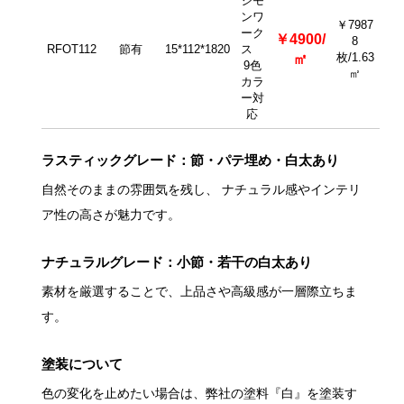
シモ
ンワ
￥7987
ーク
￥4900/
8
RFOT112
節有
15*112*1820
ス
枚/1.63
㎡
9色
㎡
カラ
ー対
応
ラスティックグレード：節・パテ埋め・白太あり
自然そのままの雰囲気を残し、 ナチュラル感やインテリ
ア性の高さが魅力です。
ナチュラルグレード：小節・若干の白太あり
素材を厳選することで、上品さや高級感が一層際立ちま
す。
塗装について
色の変化を止めたい場合は、弊社の塗料『白』を塗装す