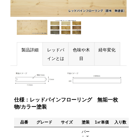
製品詳細
レッドパ
色味や木
経年変化
インとは
目
仕様：レッドパインフローリング 無垢一枚
物/カラー塗装
品番
グレード
サイズ
塗装
1㎡単価
入り数
パー