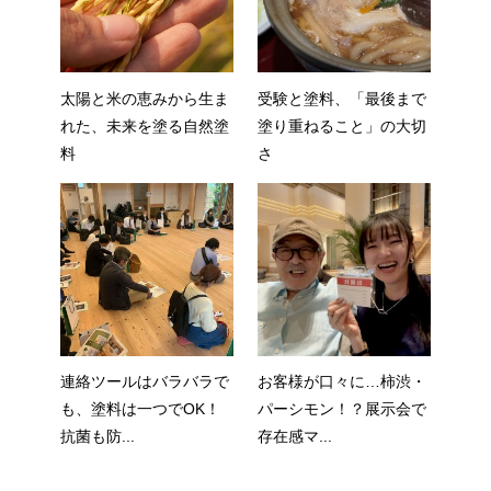
太陽と米の恵みから生ま
受験と塗料、「最後まで
れた、未来を塗る自然塗
塗り重ねること」の大切
料
さ
連絡ツールはバラバラで
お客様が口々に…柿渋・
も、塗料は一つでOK！
パーシモン！？展示会で
抗菌も防...
存在感マ...