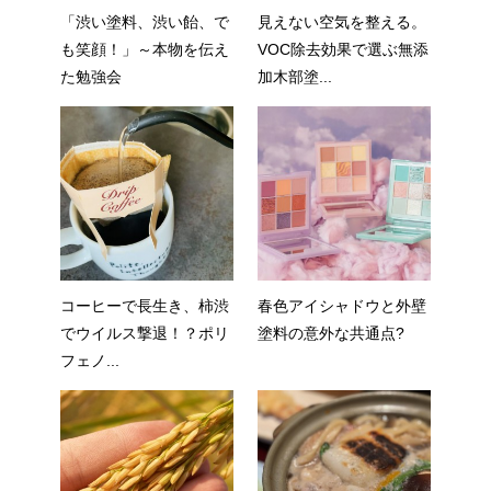
「渋い塗料、渋い飴、で
見えない空気を整える。
も笑顔！」～本物を伝え
VOC除去効果で選ぶ無添
た勉強会
加木部塗...
コーヒーで長生き、柿渋
春色アイシャドウと外壁
でウイルス撃退！？ポリ
塗料の意外な共通点?
フェノ...