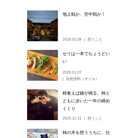
地上戦か、空中戦か！
2026.02.08
想うこと
セリは一本でちょうどい
い
2026.01.07
自然塗料（オイル）
柿食えば鐘が鳴る。柿と
ともに歩いた一年の締め
くくり
2025.12.31
想うこと
柿の木を想ううちに、仕