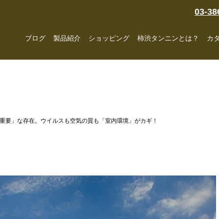
03-38
ブログ
製品紹介
ショッピング
柿渋タンニンとは？
カ
重要」な存在。ウイルスも空気の質も「室内環境」がカギ！