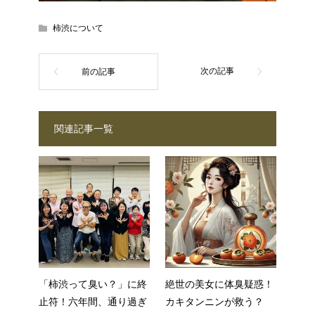
柿渋について
関連記事一覧
「柿渋って臭い？」に終
絶世の美女に体臭疑惑！
止符！六年間、通り過ぎ
カキタンニンが救う？