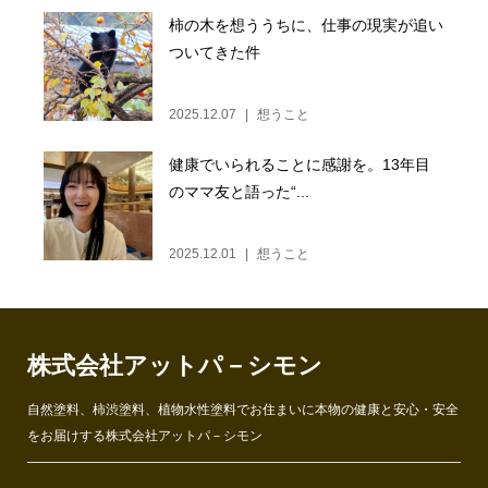
柿の木を想ううちに、仕事の現実が追い
ついてきた件
2025.12.07
想うこと
健康でいられることに感謝を。13年目
のママ友と語った“...
2025.12.01
想うこと
株式会社アットパ－シモン
自然塗料、柿渋塗料、植物水性塗料でお住まいに本物の健康と安心・安全
をお届けする株式会社アットパ－シモン