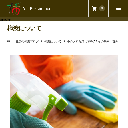
0
single
柿渋について
社長の柿渋ブログ
柿渋について
冬のノロ対策に“柿渋”!? その効果、昔の人は知っていた