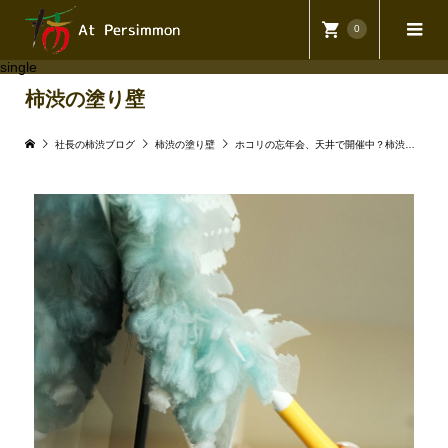
0
single
柿渋の塗り壁
社長の柿渋ブログ
柿渋の塗り壁
ホコリの忘年会、天井で開催中？柿渋の塗り壁でさようなら