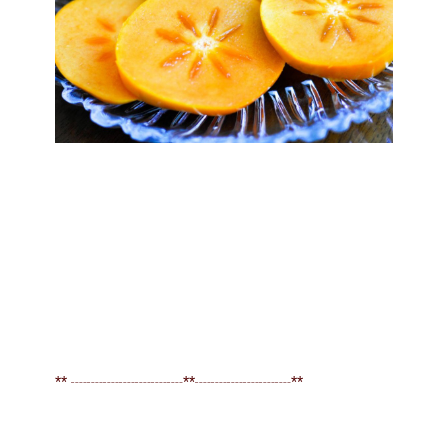
** ┈┈┈┈┈┈┈**┈┈┈┈┈┈**