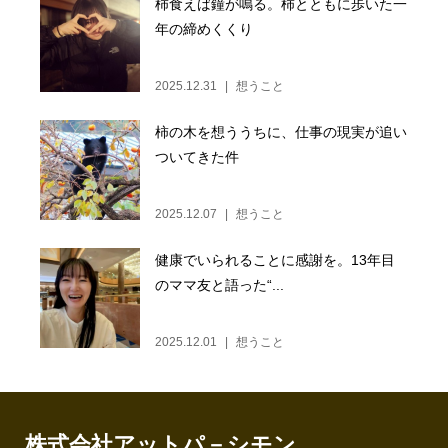
柿食えば鐘が鳴る。柿とともに歩いた一
年の締めくくり
2025.12.31
想うこと
柿の木を想ううちに、仕事の現実が追い
ついてきた件
2025.12.07
想うこと
健康でいられることに感謝を。13年目
のママ友と語った“...
2025.12.01
想うこと
株式会社アットパ－シモン