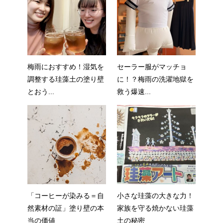
梅雨におすすめ！湿気を
セーラー服がマッチョ
調整する珪藻土の塗り壁
に！？梅雨の洗濯地獄を
とおう...
救う爆速...
「コーヒーが染みる＝自
小さな珪藻の大きな力！
然素材の証」塗り壁の本
家族を守る焼かない珪藻
当の価値
土の秘密