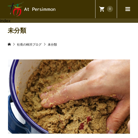
0
index
未分類
社長の柿渋ブログ
未分類