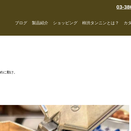
03-38
ブログ
製品紹介
ショッピング
柿渋タンニンとは？
カ
めに動け。