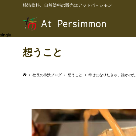
柿渋塗料、自然塗料の販売はアットパ－シモン
single
想うこと
社長の柿渋ブログ
想うこと
幸せになりたきゃ、誰かのた