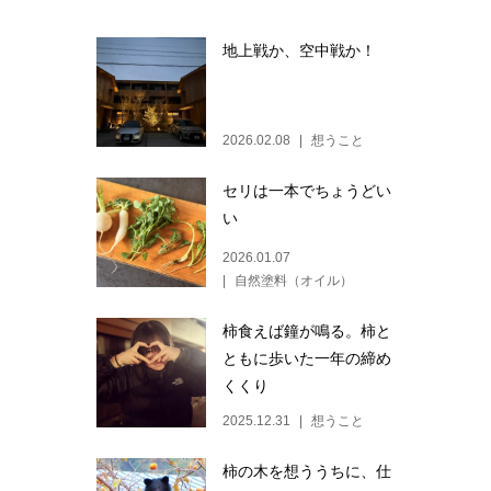
地上戦か、空中戦か！
2026.02.08
想うこと
セリは一本でちょうどい
い
2026.01.07
自然塗料（オイル）
柿食えば鐘が鳴る。柿と
ともに歩いた一年の締め
くくり
2025.12.31
想うこと
柿の木を想ううちに、仕