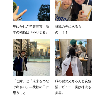
奥ゆかしさ卒業宣言！新
挑戦の先にあるも
年の抱負は『やり切る』
の！！！
「ご縁」と「未来をつな
緑の髪の兄ちゃんと炭酸
ぐ出会い」—受験の日に
浴デビュー｜実は柿渋も
思うこと—
美容に...