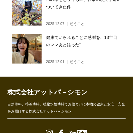
ついてきた件
2025.12.07
想うこと
健康でいられることに感謝を。13年目
のママ友と語った“...
2025.12.01
想うこと
株式会社アットパ－シモン
自然塗料、柿渋塗料、植物水性塗料でお住まいに本物の健康と安心・安全
をお届けする株式会社アットパ－シモン