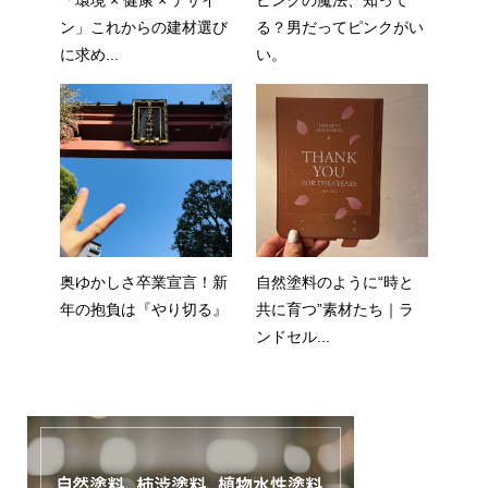
「環境 × 健康 × デザイ
ピンクの魔法、知って
ン」これからの建材選び
る？男だってピンクがい
に求め...
い。
奥ゆかしさ卒業宣言！新
自然塗料のように“時と
年の抱負は『やり切る』
共に育つ”素材たち｜ラ
ンドセル...