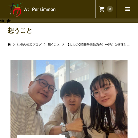
0
single
想うこと
社長の柿渋ブログ
想うこと
【大人の6時間缶詰勉強会】〜静かな熱狂と、私の使命とは〜