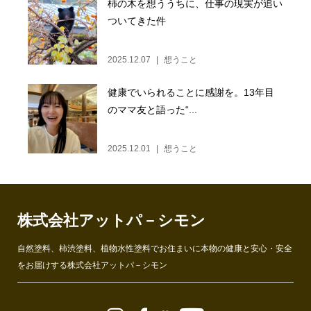
柿の木を想ううちに、仕事の現実が追い
ついてきた件
2025.12.07
想うこと
健康でいられることに感謝を。13年目
のママ友と語った“...
2025.12.01
想うこと
株式会社アットパ－シモン
自然塗料、柿渋塗料、植物水性塗料でお住まいに本物の健康と安心・安全
をお届けする株式会社アットパ－シモン