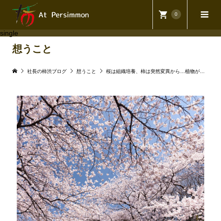
0
single
想うこと
社長の柿渋ブログ
想うこと
桜は組織培養、柿は突然変異から…植物が教えてくれる命のつなぎ方