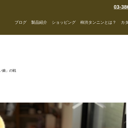
03-38
ブログ
製品紹介
ショッピング
柿渋タンニンとは？
カ
ない娘」の戦