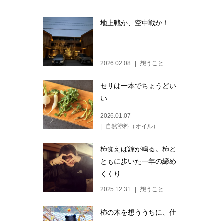
地上戦か、空中戦か！
2026.02.08
想うこと
セリは一本でちょうどい
い
2026.01.07
自然塗料（オイル）
柿食えば鐘が鳴る。柿と
ともに歩いた一年の締め
くくり
2025.12.31
想うこと
柿の木を想ううちに、仕