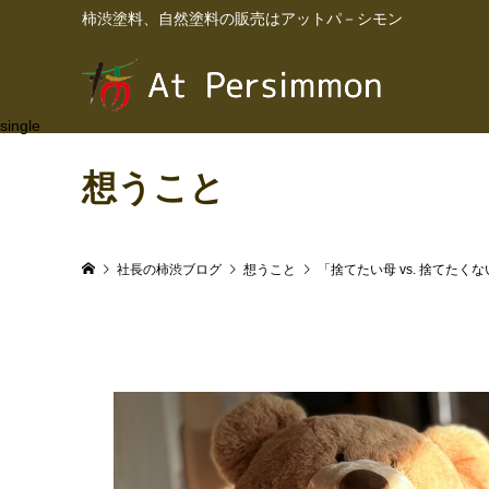
柿渋塗料、自然塗料の販売はアットパ－シモン
single
想うこと
社長の柿渋ブログ
想うこと
「捨てたい母 vs. 捨てたく