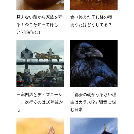
見えない菌から家族を守
食べ終えた干し柿の種、
る！今こそ知ってほし
あなたはどうしてる？
い“柿渋”の力
三寒四温とディズニーシ
「都会の朝がうるさい理
ー。次行くのは10年後か
由はカラス!?」騒音に悩
も
む日常