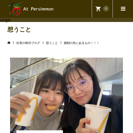
0
single
想うこと
社長の柿渋ブログ
想うこと
挑戦の先にあるもの！！！