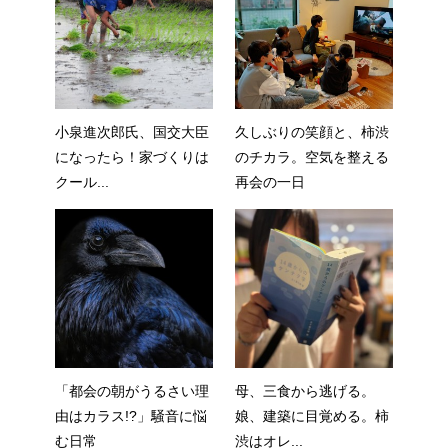
小泉進次郎氏、国交大臣
久しぶりの笑顔と、柿渋
になったら！家づくりは
のチカラ。空気を整える
クール...
再会の一日
「都会の朝がうるさい理
母、三食から逃げる。
由はカラス!?」騒音に悩
娘、建築に目覚める。柿
む日常
渋はオレ...