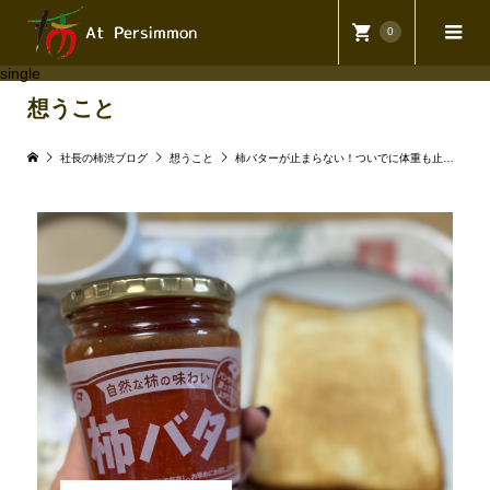
0
single
想うこと
社長の柿渋ブログ
想うこと
柿バターが止まらない！ついでに体重も止まらない