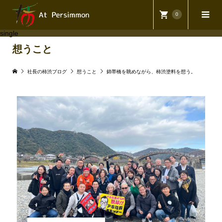
0
single
想うこと
社長の柿渋ブログ
想うこと
錦帯橋を眺めながら、柿渋塗料を想う。