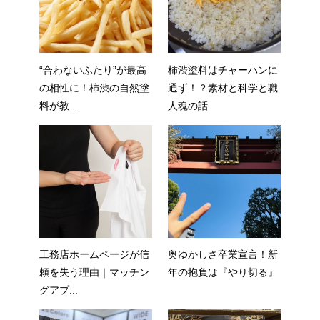
“合わないふたり”が最高
柿渋塗料はチャーハンに
の相性に！柿渋の自然塗
通ず！？素材と科学と職
料が教...
人魂の話
工務店ホームページが信
奥ゆかしさ卒業宣言！新
頼を失う理由｜マッチン
年の抱負は『やり切る』
グアプ...